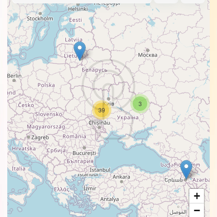
3
39
+
−