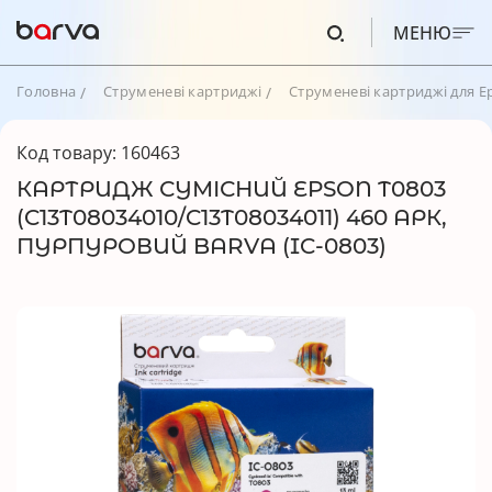
МЕНЮ
Головна
Струменеві картриджі
Струменеві картриджі для E
Код товару: 160463
КАРТРИДЖ СУМІСНИЙ EPSON T0803
(C13T08034010/C13T08034011) 460 АРК,
ПУРПУРОВИЙ BARVA (IC-0803)