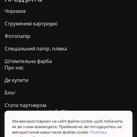
Чорнила
Струменеві картриджі
Фотопапір
Спеціальний папір, плівка
Штемпельна фарба
Про нас
Де купити
Блог
Стати партнером
info@barva.ua
0 800 509 278
Техпідтримка ТМ BARVA
Ми використовуємо на сайті файли cookie, щоб побачити,
як ви з ним взаємодієте. Приймаючи, ви погоджуєтесь на
Політика конфіденційності
використання нами таких файлів cookie.
Політика