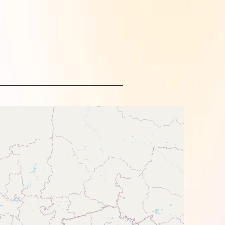
роєм Epson. Звертайте увагу на колір,
).