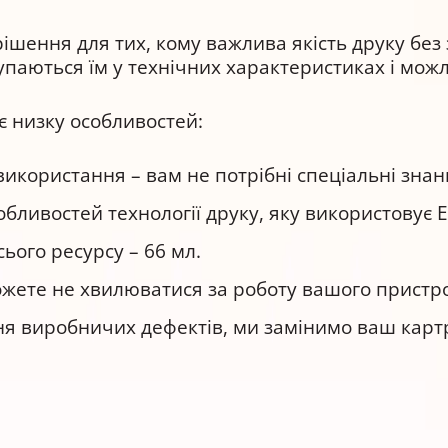
ішення для тих, кому важлива якість друку без
тупаються їм у технічних характеристиках і мож
є низку особливостей:
використання – вам не потрібні спеціальні знан
бливостей технології друку, яку використовує E
сього ресурсу – 66 мл.
 можете не хвилюватися за роботу вашого пристр
ення виробничих дефектів, ми замінимо ваш кар
 підходить для друку: