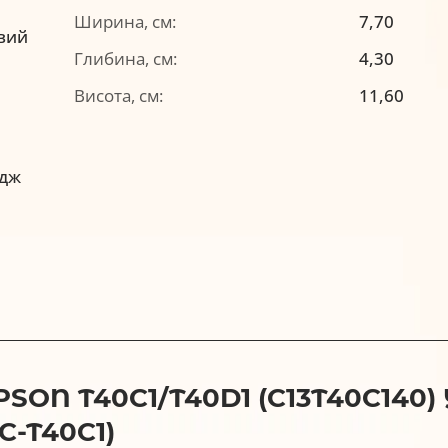
Ширина, см:
7,70
вий
Глибина, см:
4,30
Висота, см:
11,60
идж
ON T40C1/T40D1 (C13T40C140)
C-T40C1)