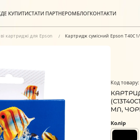
С
ДЕ КУПИТИ
СТАТИ ПАРТНЕРОМ
БЛОГ
КОНТАКТИ
ві картриджі для Epson
Картридж сумісний Epson T40C1/T
Код товару:
КАРТРИД
(C13T40C
МЛ, ЧОР
Колір