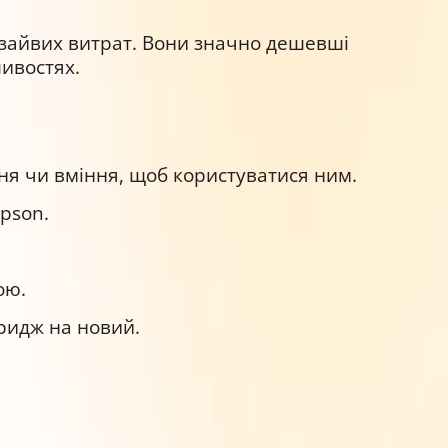
 зайвих витрат. Вони значно дешевші
ливостях.
ня чи вміння, щоб користуватися ним.
pson.
ою.
тридж на новий.