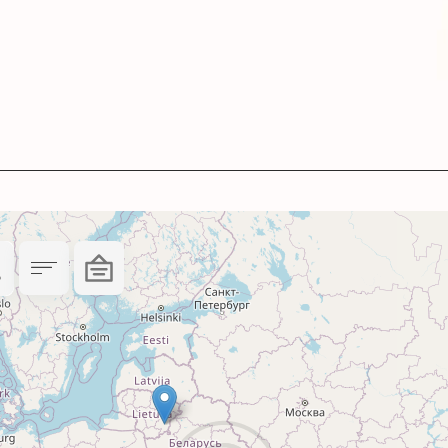
 роздільної здатності.
мів.
вірте сумісність картриджа з друкуючим прист
хідний. Колір даного картриджа – black (чорний
руку стане