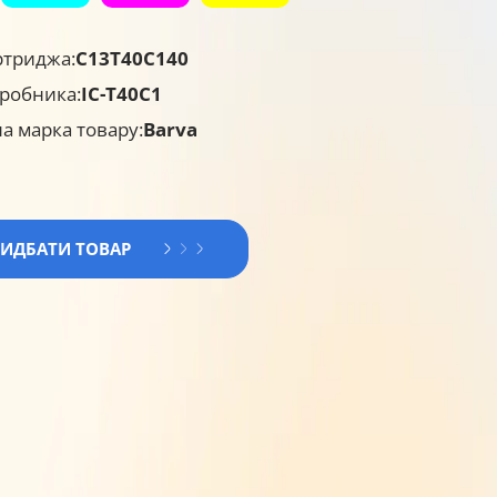
ртриджа:
C13T40C140
робника:
IC-T40C1
а марка товару:
Barva
РИДБАТИ ТОВАР