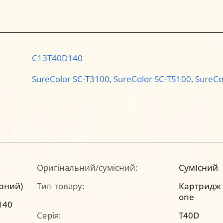
C13T40D140
SureColor SC-T3100,
SureColor SC-T5100,
SureCo
Оригінальний/сумісний:
Сумісний
орний)
Тип товару:
Картридж a
one
140
Серія:
T40D