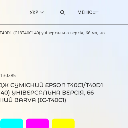
УКР
МЕНЮ
40D1 (C13T40C140) універсальна версія, 66 мл, чорний Barva 
ЧОРНИЛО ДЛЯ CANON
ЧОРНИЛО ДЛЯ HP
ЧОРНИЛО ДЛЯ EPSON
 130285
ЧОРНИЛО ДЛЯ BROTHER
Ж СУМІСНИЙ EPSON T40C1/T40D1
РІДИНА ДЛЯ ОЧИЩЕННЯ
140) УНІВЕРСАЛЬНА ВЕРСІЯ, 66
НИЙ BARVA (IC-T40C1)