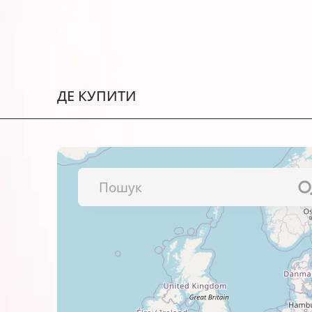
Текстів і презентацій.
Фотографій і зображень високої
Ілюстрацій, портфоліо та альбо
Рекламних матеріалів тощо.
ДЕ КУПИТИ
Важливо!
Перед використанням обов’язково пере
щоб придбати саме той, який вам необ
Чудовим доповненням для якісного д
фотопапір BARVA
.