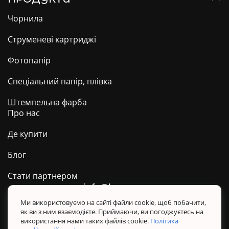
Чорнила
Струменеві картриджі
Фотопапір
Спеціальний папір, плівка
Штемпельна фарба
Про нас
Де купити
Блог
Стати партнером
info@barva.ua
0 800 509 278
Техпідтримка ТМ BARVA
Ми використовуємо на сайті файли cookie, щоб побачити,
як ви з ним взаємодієте. Приймаючи, ви погоджуєтесь на
Політика конфіденційності
використання нами таких файлів cookie.
Політика