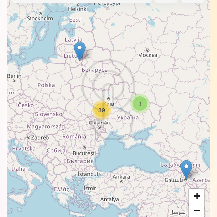
3
39
+
−