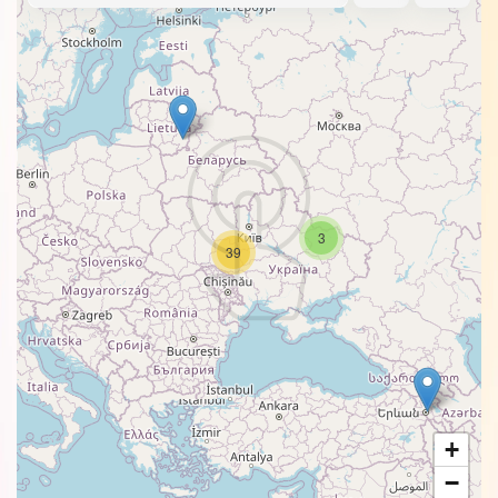
3
39
+
−