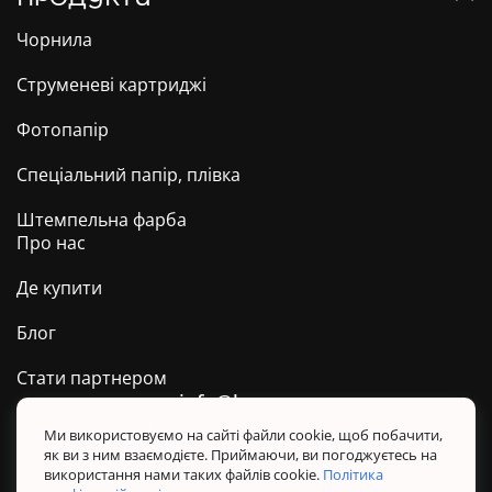
Чорнила
Струменеві картриджі
Фотопапір
Спеціальний папір, плівка
Штемпельна фарба
Про нас
Де купити
Блог
Стати партнером
info@barva.ua
0 800 509 278
Техпідтримка ТМ BARVA
Ми використовуємо на сайті файли cookie, щоб побачити,
як ви з ним взаємодієте. Приймаючи, ви погоджуєтесь на
Політика конфіденційності
використання нами таких файлів cookie.
Політика