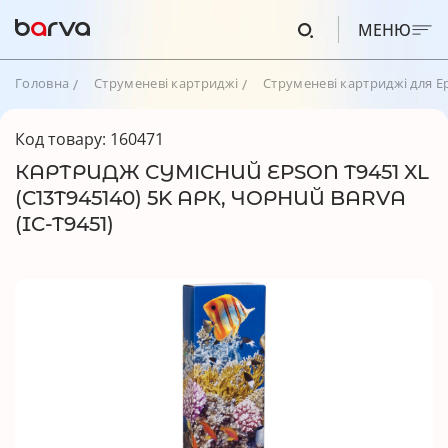
МЕНЮ
Головна
Струменеві картриджі
Струменеві картриджі для E
Код товару: 160471
КАРТРИДЖ СУМІСНИЙ EPSON T9451 XL
(C13T945140) 5K АРК, ЧОРНИЙ BARVA
(IC-T9451)