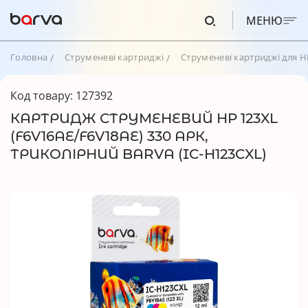
МЕНЮ
Головна
Струменеві картриджі
Струменеві картриджі для H
Код товару: 127392
КАРТРИДЖ СТРУМЕНЕВИЙ HP 123XL
(F6V16AE/F6V18AE) 330 АРК,
ТРИКОЛІРНИЙ BARVA (IC-H123CXL)