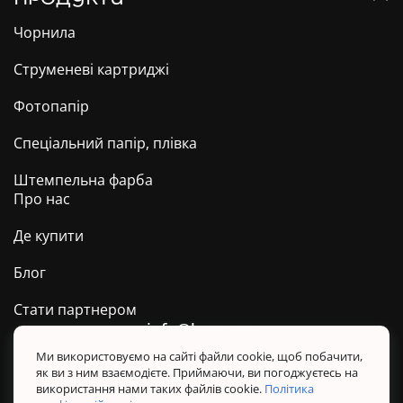
Чорнила
Струменеві картриджі
Фотопапір
Спеціальний папір, плівка
Штемпельна фарба
Про нас
Де купити
Блог
Стати партнером
info@barva.ua
0 800 509 278
Техпідтримка ТМ BARVA
Ми використовуємо на сайті файли cookie, щоб побачити,
як ви з ним взаємодієте. Приймаючи, ви погоджуєтесь на
Політика конфіденційності
використання нами таких файлів cookie.
Політика