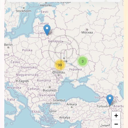
3
39
+
−