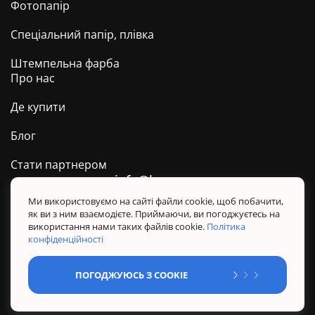
Фотопапір
Спеціальний папір, плівка
Штемпельна фарба
Про нас
Де купити
Блог
Стати партнером
info@barva.ua
0 800 509 278
Техпідтримка ТМ BARVA
Ми використовуємо на сайті файли cookie, щоб побачити,
як ви з ним взаємодієте. Приймаючи, ви погоджуєтесь на
Політика конфіденційності
використання нами таких файлів cookie.
Політика
Правила користування сайтом
конфіденційності
Sitemap
ПОГОДЖУЮСЬ З COOKIE
@ Усі права захищені. BARVA 2026