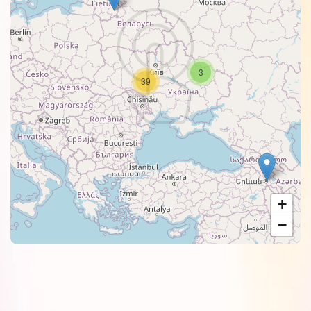
3
39
+
−