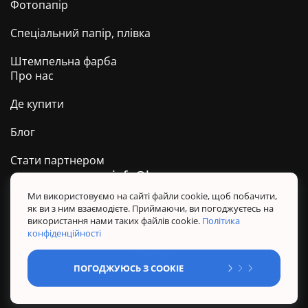
Фотопапір
Спеціальний папір, плівка
Штемпельна фарба
Про нас
Де купити
Блог
Стати партнером
info@barva.ua
0 800 509 278
Техпідтримка ТМ BARVA
Ми використовуємо на сайті файли cookie, щоб побачити,
як ви з ним взаємодієте. Приймаючи, ви погоджуєтесь на
Політика конфіденційності
використання нами таких файлів cookie.
Політика
Правила користування сайтом
конфіденційності
Sitemap
ПОГОДЖУЮСЬ З COOKIE
@ Усі права захищені. BARVA 2026