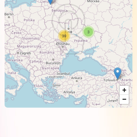
3
39
+
−