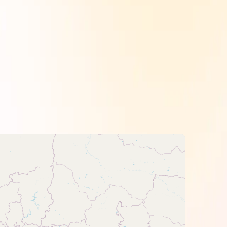
онів.
on.
еред заправкою краще позбутися їх
о навпаки, то перед заправкою