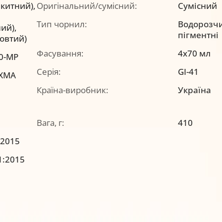
акитний),
Оригінальний/сумісний:
Сумісний
Тип чорнил:
Водорозчи
ий),
пігментні
жовтий)
Фасування:
4x70 мл
0-MP
Серія:
GI-41
IXMA
Країна-виробник:
Україна
Вага, г:
410
:2015
1:2015