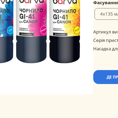
Фасуванн
4x135 м
Артикул ви
Серія прис
Насадка дл
ДЕ П