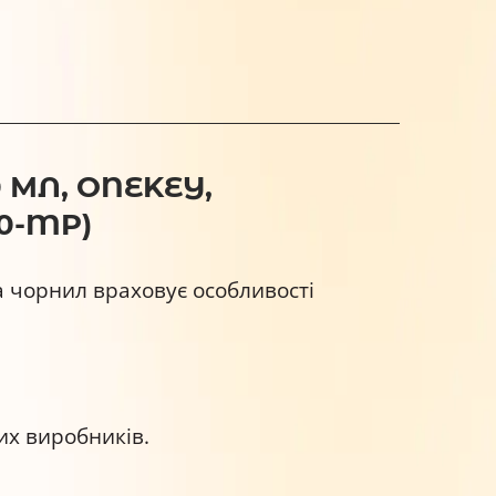
 МЛ, ONEKEY,
0-MP)
 чорнил враховує особливості
их виробників.