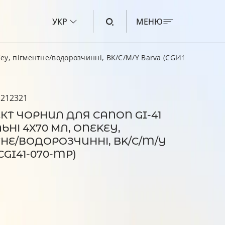
УКР
МЕНЮ
ey, пігментне/водорозчинні, BK/C/M/Y Barva (CGI41-070-MP)
ЧОРНИЛО ДЛЯ CANON
ЧОРНИЛО ДЛЯ HP
 212321
ЧОРНИЛО ДЛЯ EPSON
Т ЧОРНИЛ ДЛЯ CANON GI-41
ЬНІ 4X70 МЛ, ONEKEY,
ЧОРНИЛО ДЛЯ BROTHER
НЕ/ВОДОРОЗЧИННІ, BK/C/M/Y
РІДИНА ДЛЯ ОЧИЩЕННЯ
CGI41-070-MP)