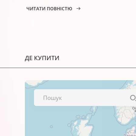
Заощадження коштів, адже вартість д
ЧИТАТИ ПОВНІСТЮ
Гарантовану якість – кожну партію ми
Офіційну гарантію – АТ000953.
Зручні флакони для швидкої та чистої
ДЕ КУПИТИ
Сумісні чорнила із терміном придатнос
Водорозчинні/пігментні чорнила CGI
Завжди перевіряйте сумісніст
Якщо тип чорнила відрізняєтьс
залишків. Тобто, якщо ви пере
прочистіть пристрій від попере