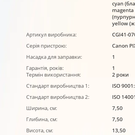
cyan (бл
magenta
(пурпурн
yellow (
Артикул виробника:
CGI41-07
Серія пристрою:
Canon P
Насадка для заправки:
1
Гарантія, років:
1
Термін використання:
2 роки
Стандарт виробництва 1:
ISO 9001
Стандарт виробництва 2:
ISO 1400
Ширина, см:
7,50
Глибина, см:
7,50
Висота, см:
13,50