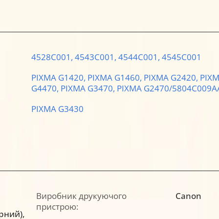
4528C001,
4543C001,
4544C001,
4545C001
PIXMA G1420,
PIXMA G1460,
PIXMA G2420,
PIXM
G4470,
PIXMA G3470,
PIXMA G2470/5804C009A
PIXMA G3430
Виробник друкуючого
Canon
пристрою:
орний),