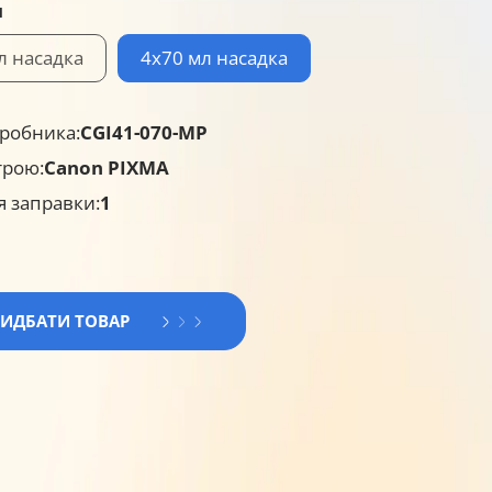
я
л насадка
4x70 мл насадка
робника:
CGI41-070-MP
трою:
Canon PIXMA
я заправки:
1
РИДБАТИ ТОВАР