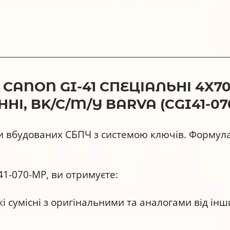
ANON GI-41 СПЕЦІАЛЬНІ 4X70
І, BK/C/M/Y BARVA (CGI41-07
и вбудованих СБПЧ з системою ключів. Формула
1-070-MP, ви отримуєте:
і сумісні з оригінальними та аналогами від інш