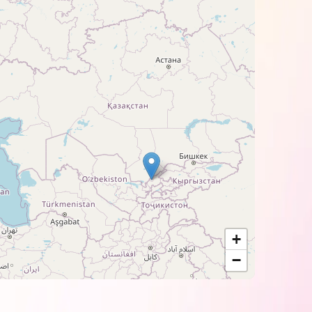
прямих сонячних променів.
дь-яким типом фотопаперу залежно від
+
−