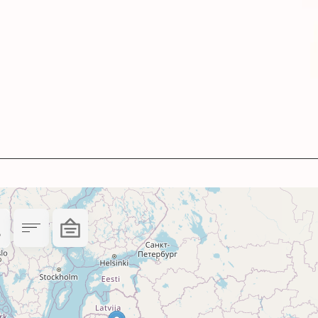
аного комплекту нижча, ніж окремо взятих флак
 ретельно перевіряємо у власній лабораторії.
 заправки.
ті – 2 роки.
41-070-MP: рекомендації щодо застосування
ь перед використанням у принтерах чи БФП Can
я від того, який ви використовували раніше - п
ходите з пігментних чорнил на водорозчинні аб
дніх чорнил.