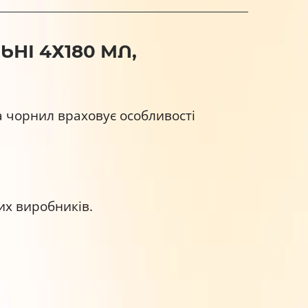
НІ 4Х180 МЛ,
 чорнил враховує особливості
их виробників.
онів.