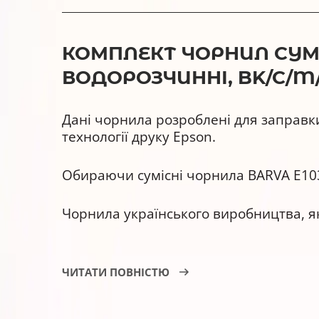
КОМПЛЕКТ ЧОРНИЛ СУМІС
ВОДОРОЗЧИННІ, BK/C/M/
Дані чорнила розроблені для заправк
технології друку Epson.
Обираючи сумісні чорнила BARVA E103
Чорнила українського виробництва, як
Заощадження коштів, адже вартість д
ЧИТАТИ ПОВНІСТЮ
Гарантовану якість – кожну партію ми