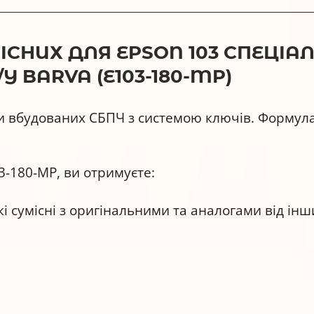
НИХ ДЛЯ EPSON 103 СПЕЦІАЛЬ
Y BARVA (E103-180-MP)
и вбудованих СБПЧ з системою ключів. Формула
-180-MP, ви отримуєте:
і сумісні з оригінальними та аналогами від інш
аного комплекту нижча, ніж окремо взятих флак
 ретельно перевіряємо у власній лабораторії.