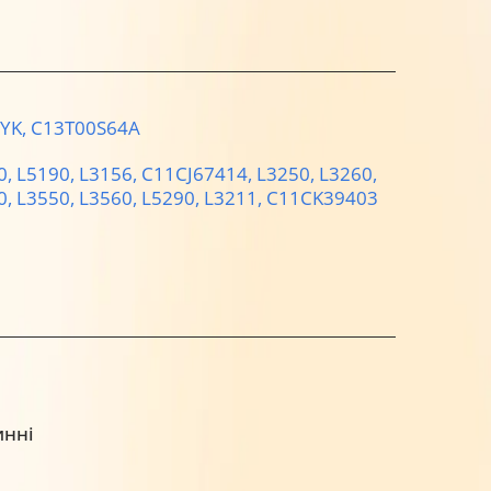
YK,
C13T00S64A
0,
L5190,
L3156,
C11CJ67414,
L3250,
L3260,
0,
L3550,
L3560,
L5290,
L3211,
C11CK39403
инні