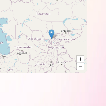
пом фотопаперу залежно від задач
+
−