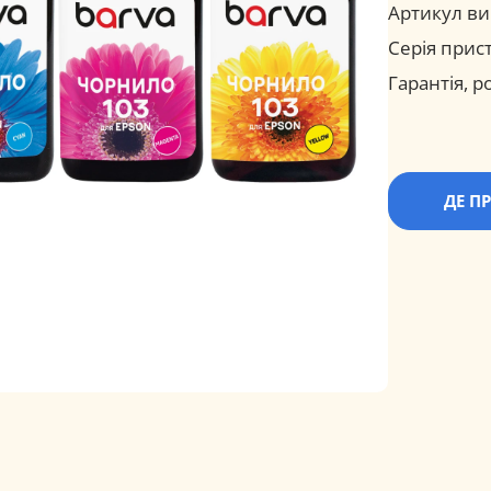
Артикул ви
Серія прис
Гарантія, ро
ДЕ П