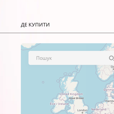
Офіційну гарантію – АТ000953.
Зручні флакони для швидкої та чистої
ДЕ КУПИТИ
Сумісні чорнила із терміном придатнос
Водорозчинні чорнила E103-180-MP:
Завжди перевіряйте сумісність
Якщо тип чорнила відрізняєтьс
залишків. Тобто, якщо ви пере
прочистіть пристрій від попере
Перед заправкою ознайомтеся з
Зберігайте чорнила в прохолод