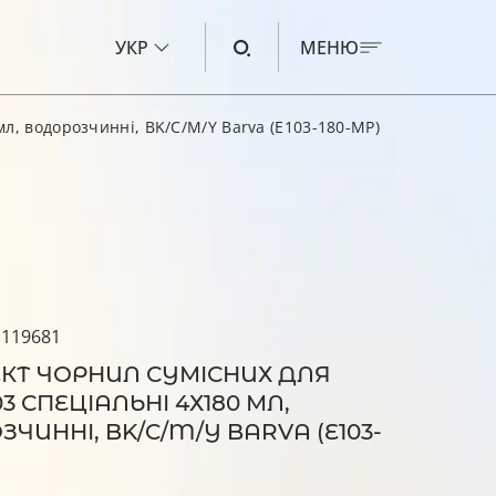
УКР
МЕНЮ
мл, водорозчинні, BK/C/M/Y Barva (E103-180-MP)
ЧОРНИЛО ДЛЯ CANON
ЧОРНИЛО ДЛЯ HP
ЧОРНИЛО ДЛЯ EPSON
ЧОРНИЛО ДЛЯ BROTHER
РІДИНА ДЛЯ ОЧИЩЕННЯ
 119681
КТ ЧОРНИЛ СУМІСНИХ ДЛЯ
03 СПЕЦІАЛЬНІ 4Х180 МЛ,
ЧИННІ, BK/C/M/Y BARVA (E103-