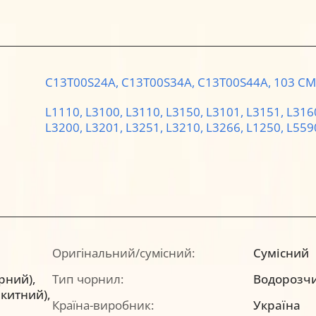
C13T00S24A,
C13T00S34A,
C13T00S44A,
103 CM
L1110,
L3100,
L3110,
L3150,
L3101,
L3151,
L316
L3200,
L3201,
L3251,
L3210,
L3266,
L1250,
L559
Оригінальний/сумісний:
Сумісний
орний),
Тип чорнил:
Водорозч
акитний),
Країна-виробник:
Україна