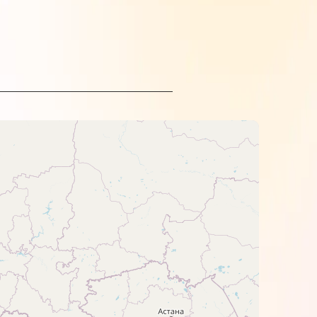
n.
еред заправкою краще позбутися їх
о навпаки, то перед заправкою
прямих сонячних променів.