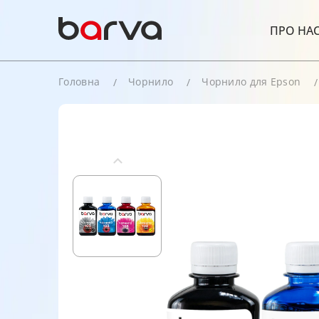
ПРО НА
Головна
Чорнило
Чорнило для Epson