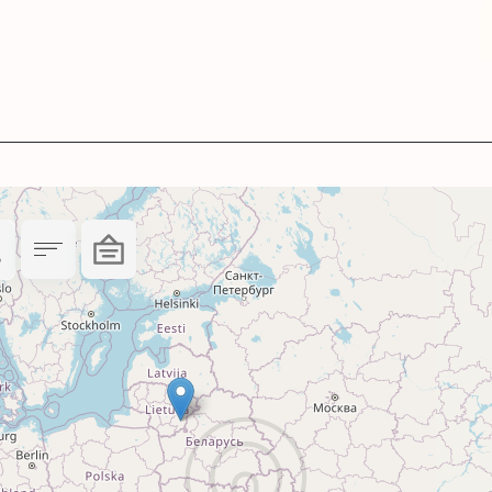
 заправки.
ті – 3 роки.
 рекомендації щодо застосування
 перед використанням у принтерах чи БФП Epso
я від того, який ви використовували раніше - п
ходите з пігментних чорнил на водорозчинні аб
дніх чорнил.
 інструкцією від виробника.
ному та сухому місці та не допускайте впливу 