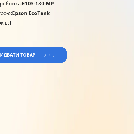
робника:
E103-180-MP
трою:
Epson EcoTank
ків:
1
РИДБАТИ ТОВАР