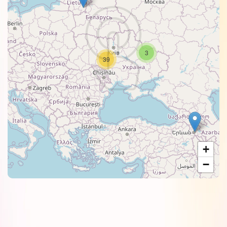
3
39
+
−