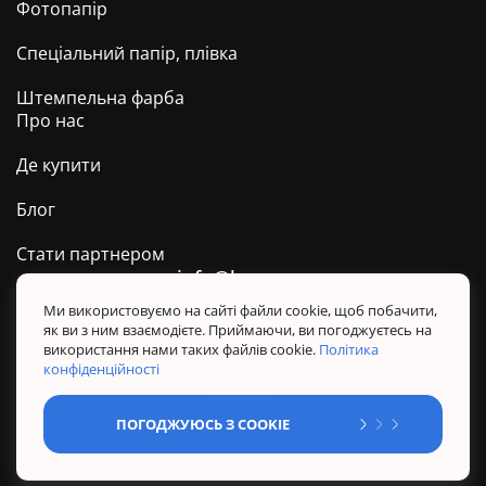
Фотопапір
Спеціальний папір, плівка
Штемпельна фарба
Про нас
Де купити
Блог
Стати партнером
info@barva.ua
0 800 509 278
Техпідтримка ТМ BARVA
Ми використовуємо на сайті файли cookie, щоб побачити,
як ви з ним взаємодієте. Приймаючи, ви погоджуєтесь на
Політика конфіденційності
використання нами таких файлів cookie.
Політика
Правила користування сайтом
конфіденційності
Sitemap
ПОГОДЖУЮСЬ З COOKIE
@ Усі права захищені. BARVA 2026