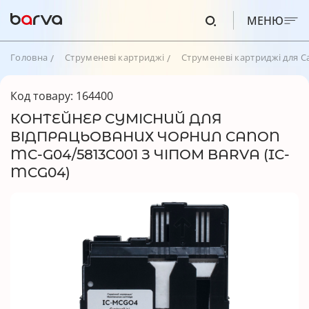
МЕНЮ
Головна
Струменеві картриджі
Струменеві картриджі для C
Код товару: 164400
КОНТЕЙНЕР СУМІСНИЙ ДЛЯ
ВІДПРАЦЬОВАНИХ ЧОРНИЛ CANON
MC-G04/5813C001 З ЧІПОМ BARVA (IC-
MCG04)