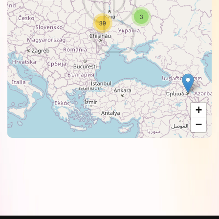
3
39
+
−