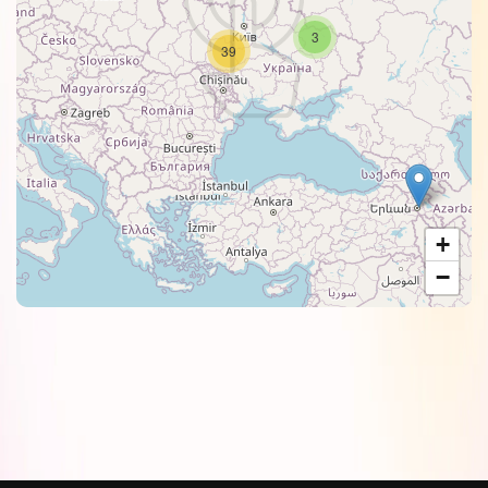
3
39
+
−