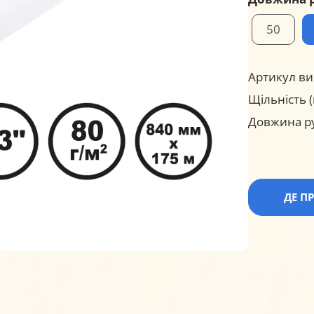
50
Артикул ви
Щільність (
Довжина ру
ДЕ П