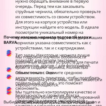
нужно обращать внимание в первую
очередь. Перед тем как заказывать
струйные чернила, обязательно проверьте
их совместимость со своим устройством.
Для этого на корпусе устройства или
инструкции найдите его модель. В идеале
посмотрите уникальный номер на
Почему именно чернила торговой марки
использованном картридже. Ведь на наших
BARVA
чорнилах указана совместимость как с
устройствами, так и с картриджами.
Тип задач. Некоторые чернила лучше
Мы подробно изучили особенности
подходят для печати текстовых
различных моделей устройств для печати
документов, другие – для фотографий.
Epson и создали чернила, полностью
Объем печати. Оцените среднюю
совместимые с ними.
загруженность принтера, чтобы подобрать
Наши чернила устойчивы, не растекаются и
правильный объем – это поможет
хорошо поглощаются.
сэкономить.
Мы тщательно контролируем качество и
Безопасность и гарантия. Всегда
производим более 20 видов тестирований
проверяйте наличие сертификатов
Выбирайте чернила BARVA для принтера Epson и
в нашей лаборатории. Также на каждый
качества и гарантии от производителя – это