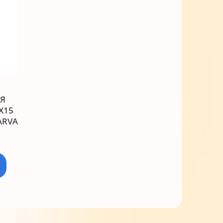
Я
0X15
ARVA