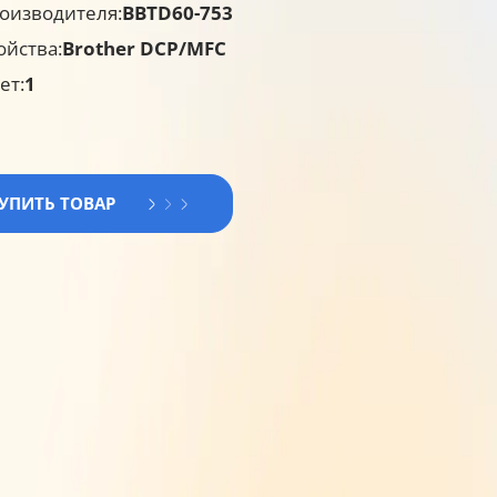
оизводителя:
BBTD60-753
ойства:
Brother DCP/MFC
ет:
1
КУПИТЬ ТОВАР