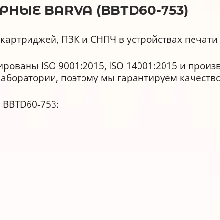
НЫЕ BARVA (BBTD60-753)
картриджей, ПЗК и СНПЧ в устройствах печати 
ованы ISO 9001:2015, ISO 14001:2015 и произ
лаборатории, поэтому мы гарантируем качество
 BBTD60-753:
ь и реалистичность цветопередачи.
ыми чернилами и аналогами любых производи