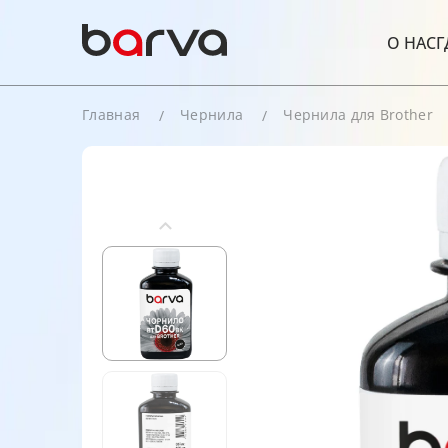
О НАС
Г
Главная
Чернила
Чернила для Brother