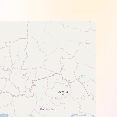
her.
о света.
 фотобумаги. Но лучше всего они
 рекомендуется построить