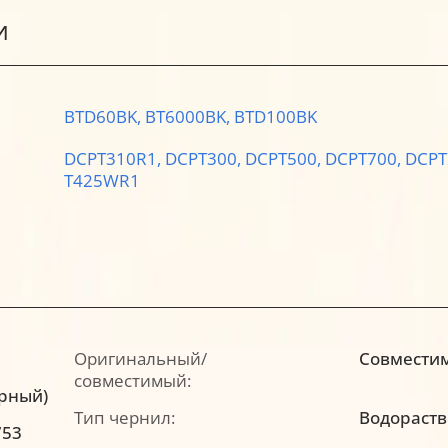
И
BTD60BK,
BT6000BK,
BTD100BK
DCPT310R1,
DCPT300,
DCPT500,
DCPT700,
DCPT
T425WR1
Оригинальный/
Совмести
совместимый:
ерный)
Тип чернил:
Водораст
753