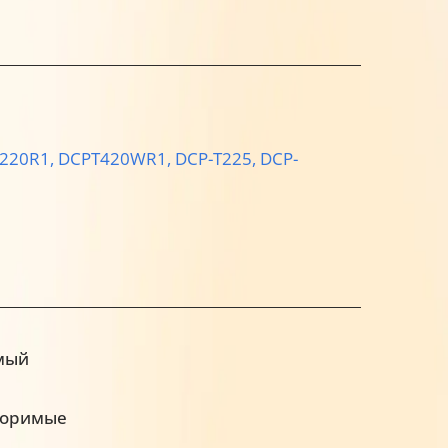
220R1,
DCPT420WR1,
DCP-T225,
DCP-
мый
воримые