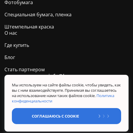
Фотобумага
Специальная бумага, пленка
Штемпельная краска
О нас
Где купить
Блог
Стать партнером
info@barva.ua
0 800 509 278
Техподдержка ТМ BARVA
Мы используем на сайте файлы cookie, чтобы увидеть, как
вы с ним взаимодействуете. Принимая вы соглашаетесь
Политика конфиденциальности
на использование нами таких файлов cookie.
Политика
Правила использования сайта
конфиденциальности
Sitemap
СОГЛАШАЮСЬ С COOKIE
@ Все права защищены. BARVA 2026