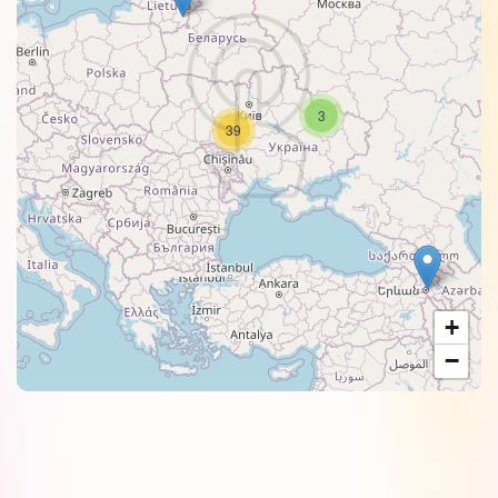
3
39
+
−