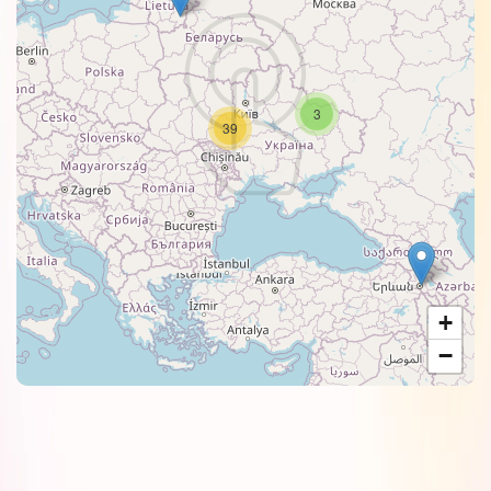
3
39
+
−