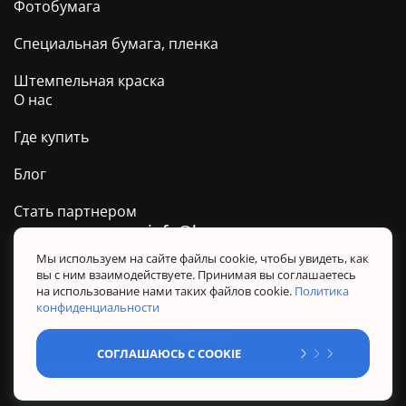
Фотобумага
Специальная бумага, пленка
Штемпельная краска
О нас
Где купить
Блог
Стать партнером
info@barva.ua
0 800 509 278
Техподдержка ТМ BARVA
Мы используем на сайте файлы cookie, чтобы увидеть, как
вы с ним взаимодействуете. Принимая вы соглашаетесь
Политика конфиденциальности
на использование нами таких файлов cookie.
Политика
Правила использования сайта
конфиденциальности
Sitemap
СОГЛАШАЮСЬ С COOKIE
@ Все права защищены. BARVA 2026