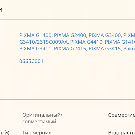
И
PIXMA G1400,
PIXMA G2400,
PIXMA G3400,
PIXM
G3410/2315C009AA,
PIXMA G4410,
PIXMA G141
PIXMA G3411,
PIXMA G2415,
PIXMA G3415,
Pixm
0665C001
Оригинальный/
Совмести
совместимый:
ный)
Тип чернил:
Водораст