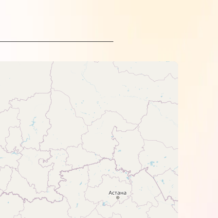
on.
о света.
 фотобумаги. Но лучше всего они
 рекомендуется построить