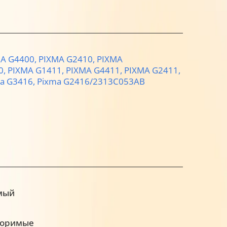
A G4400,
PIXMA G2410,
PIXMA
0,
PIXMA G1411,
PIXMA G4411,
PIXMA G2411,
a G3416,
Pixma G2416/2313C053AB
мый
воримые