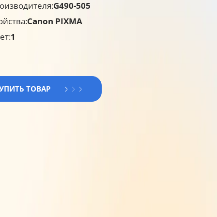
оизводителя:
G490-505
ойства:
Canon PIXMA
ет:
1
КУПИТЬ ТОВАР