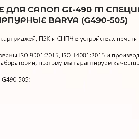
ДЛЯ CANON GI-490 M СПЕЦИА
ПУРНЫЕ BARVA (G490-505)
картриджей, ПЗК и СНПЧ в устройствах печати
аны ISO 9001:2015, ISO 14001:2015 и произво
лаборатории, поэтому мы гарантируем качество
 G490-505:
ь и реалистичность цветопередачи.
ыми чернилами и аналогами любых производи