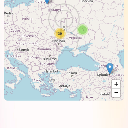
3
39
+
−