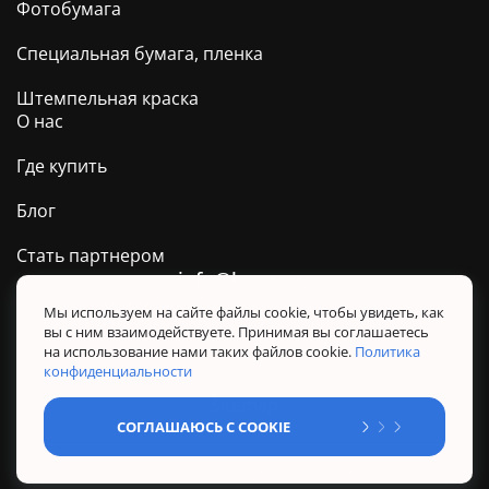
Фотобумага
Специальная бумага, пленка
Штемпельная краска
О нас
Где купить
Блог
Стать партнером
info@barva.ua
0 800 509 278
Техподдержка ТМ BARVA
Мы используем на сайте файлы cookie, чтобы увидеть, как
вы с ним взаимодействуете. Принимая вы соглашаетесь
Политика конфиденциальности
на использование нами таких файлов cookie.
Политика
Правила использования сайта
конфиденциальности
Sitemap
СОГЛАШАЮСЬ С COOKIE
@ Все права защищены. BARVA 2026