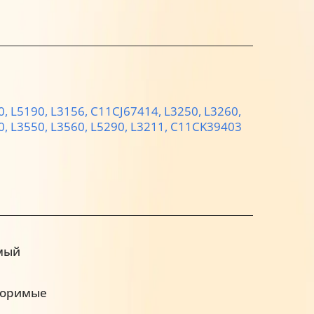
0,
L5190,
L3156,
C11CJ67414,
L3250,
L3260,
0,
L3550,
L3560,
L5290,
L3211,
C11CK39403
мый
воримые