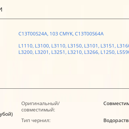
И
C13T00S24A,
103 CMYK,
C13T00S64A
L1110,
L3100,
L3110,
L3150,
L3101,
L3151,
L316
L3200,
L3201,
L3251,
L3210,
L3266,
L1250,
L559
Оригинальный/
Совмести
совместимый:
лубой)
Тип чернил:
Водораст