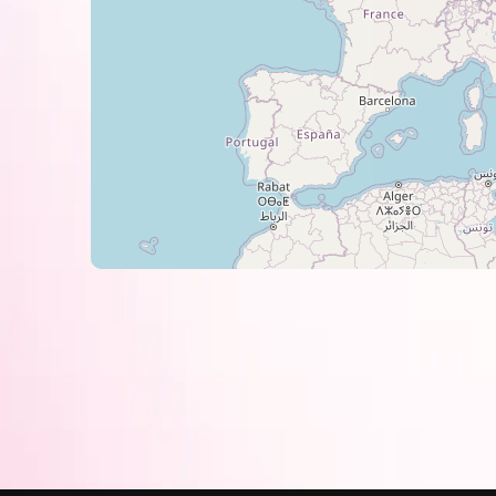
получить при использовании с
фотобумагой BARVA
.