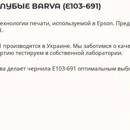
УБЫЕ BARVA (E103-691)
ехнологии печати, используемой в Epson. Пре
.
 производятся в Украине. Мы заботимся о кач
ртию тестируем в собственной лаборатории.
ва делает чернила E103-691 оптимальным выб
ства
расходными материалами и аналогами других 
ойкостью и реалистичной цветопередачей.
00953.