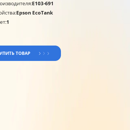
оизводителя:
E103-691
ойства:
Epson EcoTank
ет:
1
КУПИТЬ ТОВАР