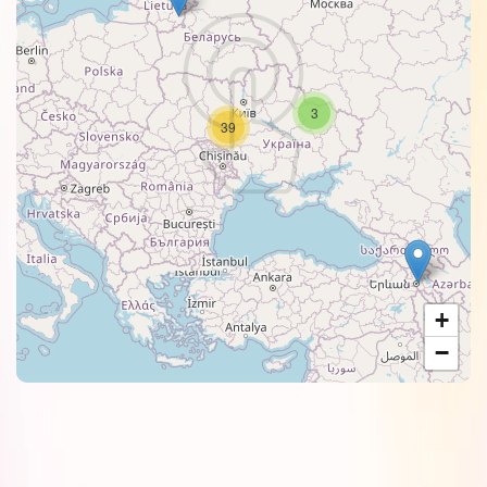
3
39
+
−