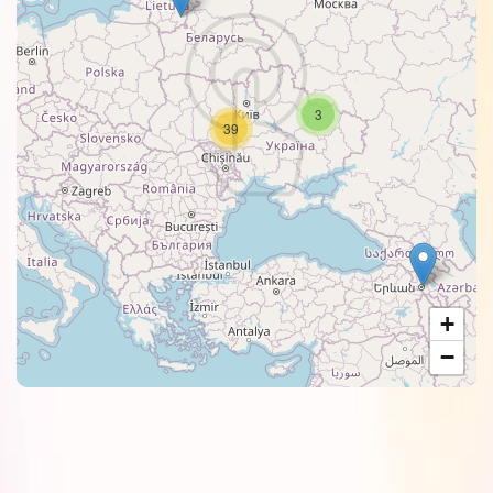
3
39
+
−