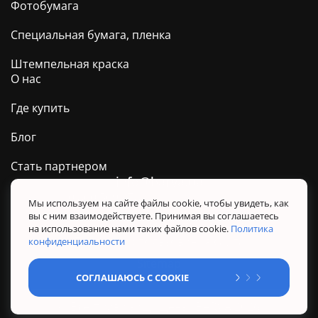
Фотобумага
Специальная бумага, пленка
Штемпельная краска
О нас
Где купить
Блог
Стать партнером
info@barva.ua
0 800 509 278
Техподдержка ТМ BARVA
Мы используем на сайте файлы cookie, чтобы увидеть, как
вы с ним взаимодействуете. Принимая вы соглашаетесь
Политика конфиденциальности
на использование нами таких файлов cookie.
Политика
Правила использования сайта
конфиденциальности
Sitemap
СОГЛАШАЮСЬ С COOKIE
@ Все права защищены. BARVA 2026