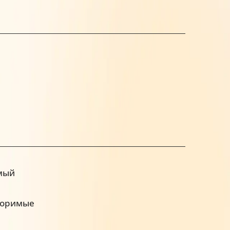
мый
воримые