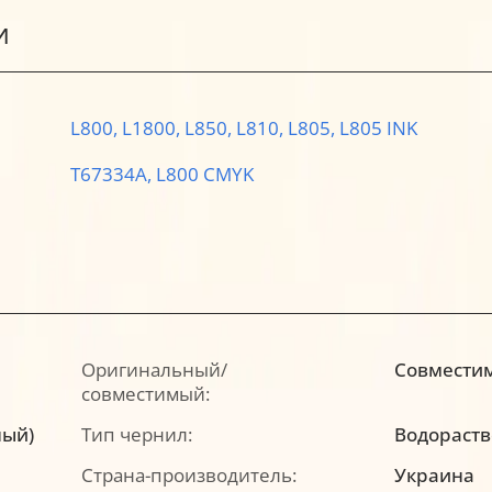
И
L800,
L1800,
L850,
L810,
L805,
L805 INK
T67334A,
L800 CMYK
Оригинальный/
Совмести
совместимый:
ный)
Тип чернил:
Водораст
Страна-производитель:
Украина