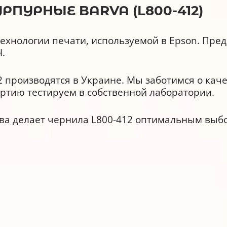
ПУРНЫЕ BARVA (L800-412)
ехнологии печати, используемой в Epson. Пре
.
 производятся в Украине. Мы заботимся о кач
ртию тестируем в собственной лаборатории.
ва делает чернила L800-412 оптимальным выб
тва
расходными материалами и аналогами других 
ойкостью и реалистичной цветопередачей.
00953.