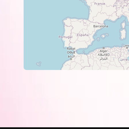
результат можно получить при испол
фотобумагой BARVA
.