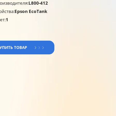
оизводителя:
L800-412
ойства:
Epson EcoTank
ет:
1
КУПИТЬ ТОВАР