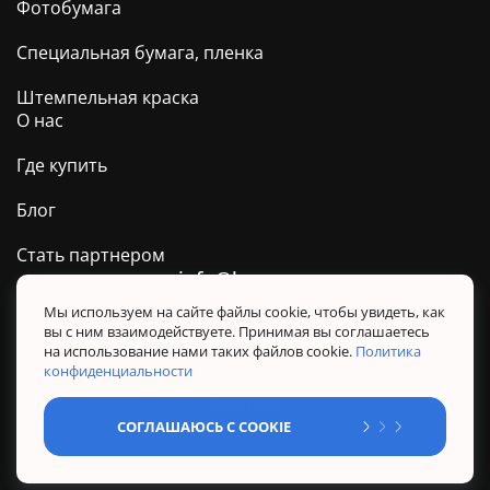
Фотобумага
Специальная бумага, пленка
Штемпельная краска
О нас
Где купить
Блог
Стать партнером
info@barva.ua
0 800 509 278
Техподдержка ТМ BARVA
Мы используем на сайте файлы cookie, чтобы увидеть, как
вы с ним взаимодействуете. Принимая вы соглашаетесь
Политика конфиденциальности
на использование нами таких файлов cookie.
Политика
Правила использования сайта
конфиденциальности
Sitemap
СОГЛАШАЮСЬ С COOKIE
@ Все права защищены. BARVA 2026