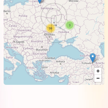
3
39
+
−