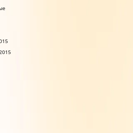
ые
2015
:2015