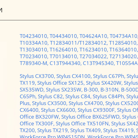
И
T04234010,
T04434010,
T04624A10,
T04734A10
T10334A10,
T12834011/T12834012,
T12854010
T13034010,
T16264010,
T16234010,
T16364010
T70234010,
T70134010,
T27034022,
T27134020
T789340-M,
C13T944340,
C13T945340,
T10554A
Stylus CX3700,
Stylus CX4100,
Stylus C67Ph,
Styl
TX119,
Stylus Office SX125,
Stylus SX420W,
Stylu
SX535WD,
Stylus SX235W,
B-300,
B-310N,
B-500
C65Ph,
Stylus C82,
Stylus C84,
Stylus C84Ph,
Styl
Plus,
Stylus CX3500,
Stylus CX4700,
Stylus CX520
CX6400,
Stylus CX6600,
Stylus CX9300F,
Stylus O
Office BX320FW,
Stylus Office BX625FWD,
Stylus
Office TX300F,
Stylus Office TX510FN,
Stylus SX
TX200,
Stylus TX219,
Stylus TX409,
Stylus TX419,
WorkForce Pro WP4515DN,
WorkForce Pro WP4