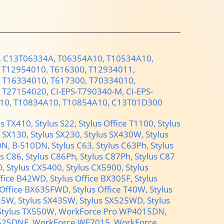
,
C13T06334A,
T06354A10,
T10534A10,
,
T12954010,
T616300,
T12934011,
,
T16334010,
T617300,
T70334010,
,
T27154020,
CI-EPS-T790340-M,
CI-EPS-
10,
T10834A10,
T10854A10,
C13T01D300
us TX410,
Stylus S22,
Stylus Office T1100,
Stylus
s SX130,
Stylus SX230,
Stylus SX430W,
Stylus
DN,
B-510DN,
Stylus C63,
Stylus C63Ph,
Stylus
us C86,
Stylus C86Ph,
Stylus C87Ph,
Stylus C87
0,
Stylus CX5400,
Stylus CX5900,
Stylus
ffice B42WD,
Stylus Office BX305F,
Stylus
 Office BX635FWD,
Stylus Office T40W,
Stylus
425W,
Stylus SX435W,
Stylus SX525WD,
Stylus
Stylus TX550W,
WorkForce Pro WP4015DN,
525DNF,
WorkForce WF7015,
WorkForce