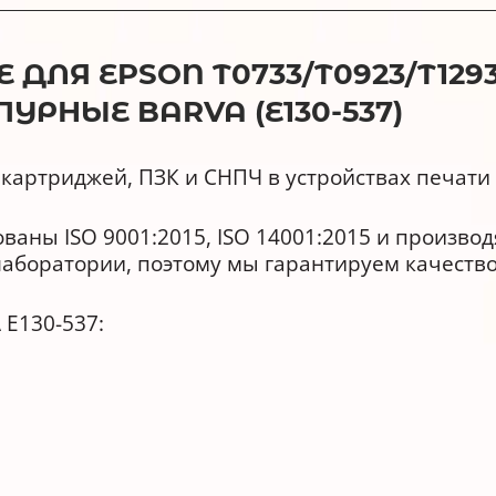
ДЛЯ EPSON T0733/T0923/T129
ПУРНЫЕ BARVA (E130-537)
картриджей, ПЗК и СНПЧ в устройствах печати 
аны ISO 9001:2015, ISO 14001:2015 и произво
лаборатории, поэтому мы гарантируем качество
 E130-537:
ь и реалистичность цветопередачи.
ыми чернилами и аналогами любых производи