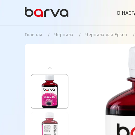
О НАС
Г
Главная
Чернила
Чернила для Epson