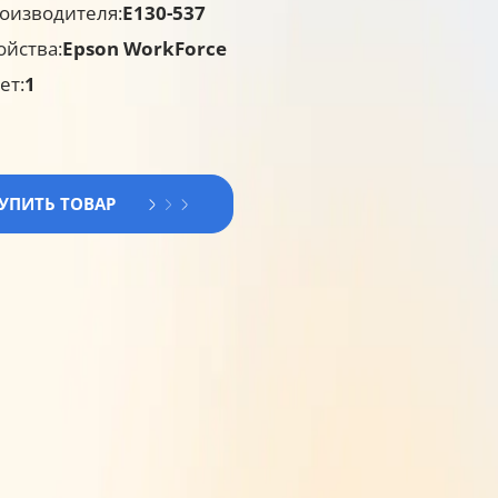
оизводителя:
E130-537
ойства:
Epson WorkForce
ет:
1
КУПИТЬ ТОВАР