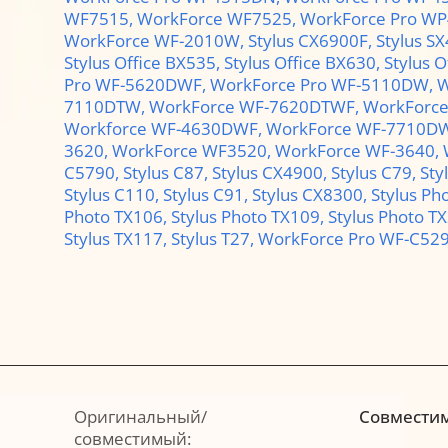
WF7515,
WorkForce WF7525,
WorkForce Pro W
WorkForce WF-2010W,
Stylus CX6900F,
Stylus S
Stylus Office BX535,
Stylus Office BX630,
Stylus O
Pro WF-5620DWF,
WorkForce Pro WF-5110DW,
W
7110DTW,
WorkForce WF-7620DTWF,
WorkForc
Workforce WF-4630DWF,
WorkForce WF-7710D
3620,
WorkForce WF3520,
WorkForce WF-3640,
C5790,
Stylus C87,
Stylus CX4900,
Stylus C79,
Sty
Stylus C110,
Stylus C91,
Stylus CX8300,
Stylus Ph
Photo TX106,
Stylus Photo TX109,
Stylus Photo T
Stylus TX117,
Stylus T27,
WorkForce Pro WF-C5
Оригинальный/
Совмести
совместимый: