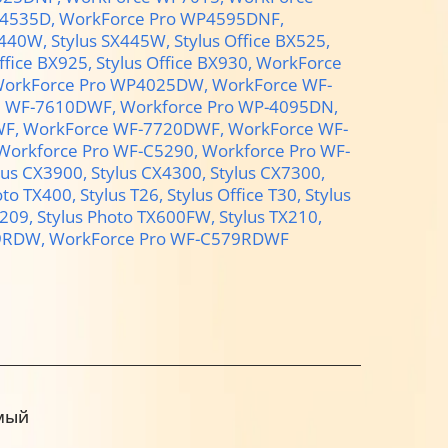
P4535D,
WorkForce Pro WP4595DNF,
X440W,
Stylus SX445W,
Stylus Office BX525,
ffice BX925,
Stylus Office BX930,
WorkForce
orkForce Pro WP4025DW,
WorkForce WF-
e WF-7610DWF,
Workforce Pro WP-4095DN,
WF,
WorkForce WF-7720DWF,
WorkForce WF-
Workforce Pro WF-C5290,
Workforce Pro WF-
lus CX3900,
Stylus CX4300,
Stylus CX7300,
oto TX400,
Stylus T26,
Stylus Office T30,
Stylus
X209,
Stylus Photo TX600FW,
Stylus TX210,
29RDW,
WorkForce Pro WF-C579RDWF
мый