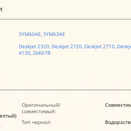
И
3YM60AE,
3YM63AE
DeskJet 2320,
DeskJet 2720,
DeskJet 2710,
DeskJ
4130,
26K67B
Оригинальный/
Совмести
совместимый:
желтый)
Тип чернил:
Водораст
5