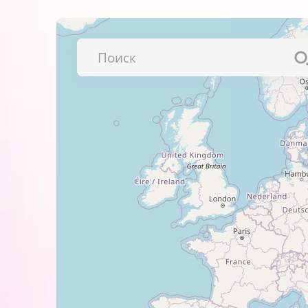
фотобумагой BARVA
.