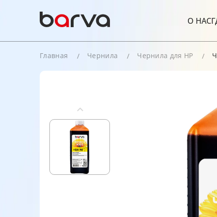
О НАС
Г
Главная
Чернила
Чернила для HP
Ч