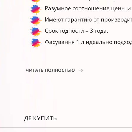
Разумное соотношение цены и 
Имеют гарантию от производит
Срок годности – 3 года.
Фасування 1 л идеально подход
Рекомендации по применению черн
ЧИТАТЬ ПОЛНОСТЬЮ
Перед заправкой проверьте со
Всегда следуйте инструкциям и
Для хранения чернил выбирайте
ДЕ КУПИТЬ
Водорастворимые чернила подходят д
изображений и текстов. А для получе