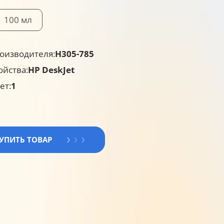
100 мл
оизводителя:
H305-785
ойства:
HP DeskJet
ет:
1
КУПИТЬ ТОВАР