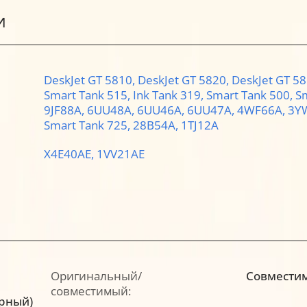
И
DeskJet GT 5810,
DeskJet GT 5820,
DeskJet GT 5
Smart Tank 515,
Ink Tank 319,
Smart Tank 500,
S
9JF88A,
6UU48A,
6UU46A,
6UU47A,
4WF66A,
3Y
Smart Tank 725,
28B54A,
1TJ12A
X4E40AE,
1VV21AE
Оригинальный/
Совмести
совместимый:
ерный)