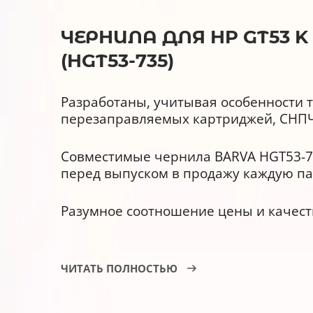
ЧЕРНИЛА ДЛЯ HP GT53 
(HGT53-735)
Разработаны, учитывая особенности 
перезаправляемых картриджей, СНПЧ
Совместимые чернила BARVA HGT53-73
перед выпуском в продажу каждую па
Разумное соотношение цены и качес
Чернила BARVA HGT53-735, преимущ
ЧИТАТЬ ПОЛНОСТЬЮ
Совместимы с оригинальными 