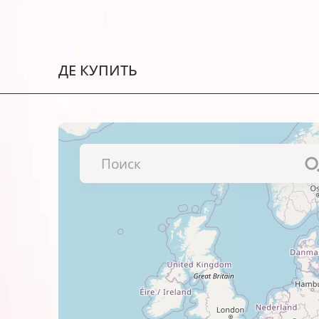
Обладают улучшенной светост
Гарантия производителя – АТ0
Имеют длительный срок годност
ДЕ КУПИТЬ
Чернила сертифицированы: ISO 
Чернила HGT53-735 во флаконе
Рекомендации по использованию
Проверьте совместимость печа
Во избежание некачественной 
производителя по заправке.
Храните чернила в прохладном
Важно!