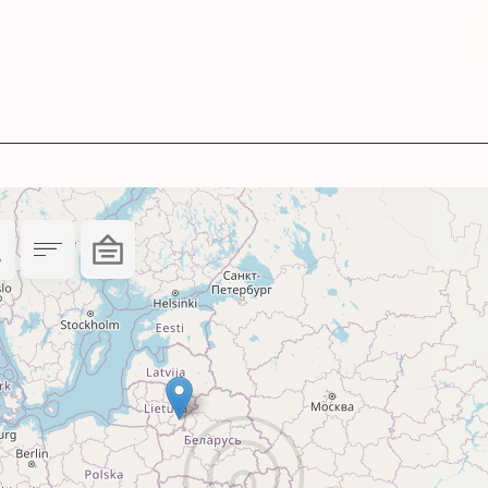
ойкостью и реалистичной цветопередачей.
00953.
и – 2 года.
9001:2015, ISO 14001:2015.
 идеально подходят для небольших объемов п
тающего устройства HP с чернилами.
печати или проблем в работе печатающего уст
 сухом месте подальше от прямого солнечного 