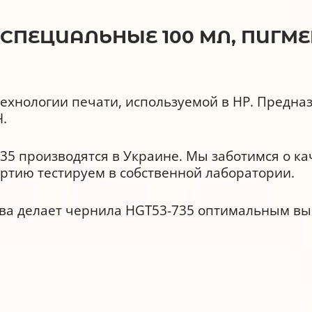
K СПЕЦИАЛЬНЫЕ 100 МЛ, ПИГМ
технологии печати, используемой в HP. Предна
.
5 производятся в Украине. Мы заботимся о ка
ртию тестируем в собственной лаборатории.
тва делает чернила HGT53-735 оптимальным вы
ества
расходными материалами и аналогами других 