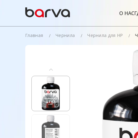
О НАС
Г
Главная
Чернила
Чернила для HP
Ч