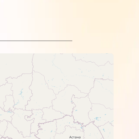
ечати.
ройства следуйте инструкциям
света.