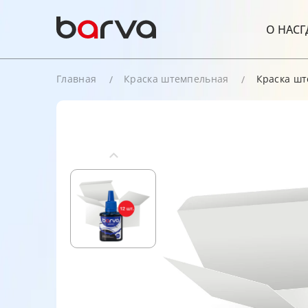
О НАС
Г
Главная
Краска штемпельная
Краска ште