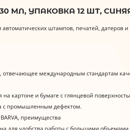
 МЛ, УПАКОВКА 12 ШТ, СИНЯЯ 
и автоматических штампов, печатей, датеров 
, отвечающее международным стандартам качест
 на картоне и бумаге с глянцевой поверхность
а с промышленным дефектом.
 BARVA, преимущества
на для удобства работы с большими объемами 