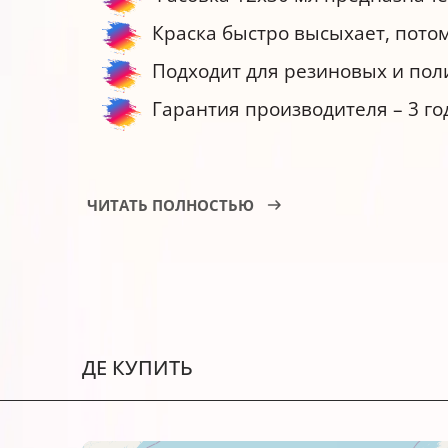
Краска быстро высыхает, пото
Подходит для резиновых и пол
Гарантия производителя – 3 го
Краска штемпельная SPI-BL-005-12:
ЧИТАТЬ ПОЛНОСТЬЮ
Тщательно нанесите небольшое
Избегайте чрезмерной пропитк
можно убрать сухой салфеткой.
Рекомендации по заправке ав
ДЕ КУПИТЬ
Опустите клише примерно до п
Осторожно выньте штемпельну
Тщательно и равномерно нанес