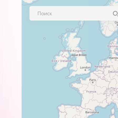
Если краски слишком много, ос
Подождите несколько минут.
Вставьте штемпельную подушк
Процесс подготовки подушки к заправ
нумератора. Следуйте рекомендациям
Важно!
Обратите внимание на используемый д
краски – blue (синий). Основа водная.