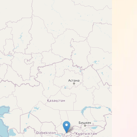
ой модели штампа, датера или
с теми же параметрами. Цвет данной