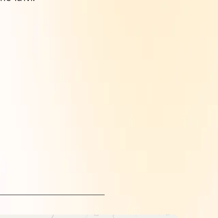
Подождите несколько минут.
верхностью бумаги. Избыток краски
.
гайте чрезмерной пропитки краской.