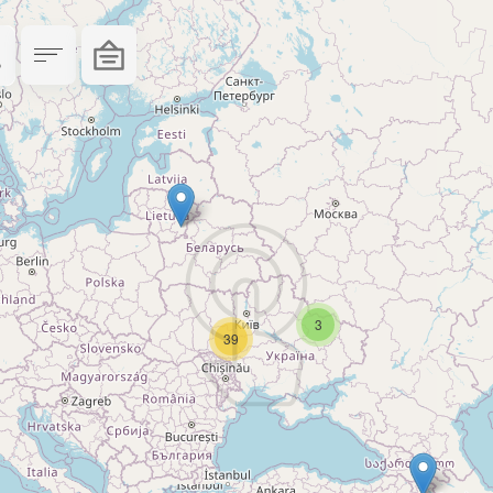
торожно удалите излишек сухой салфеткой.
у.
ке может отличаться. Это зависит от конкретн
 производителя по правильной заправке.
о этого цвет и тип краски. Новую выбирайте 
3
39