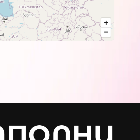
+
−
АПОЛНИ