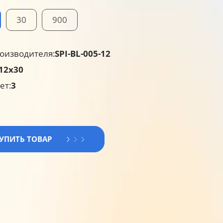
30
900
оизводителя:
SPI-BL-005-12
12х30
ет:
3
КУПИТЬ ТОВАР