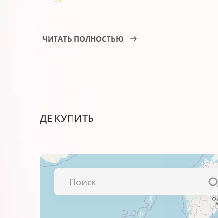
Фотобумага белая суперглянец BARVA
ЧИТАТЬ ПОЛНОСТЬЮ
Этот тип фотобумаги BARVA идеально 
производства рекламной, сувенирной
профессиональных альбомов, портфоли
Фотобумага BARVA серии Profi создан
каждому изображению реалистичный,
ДЕ КУПИТЬ
Преимущества фотобумаги BARVA Pr
Премиальное качество.
Сырье производится в Японии.
Эта фотобумага совместима с