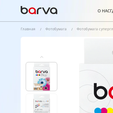
О НАС
Г
Главная
Фотобумага
Фотобумага суперг