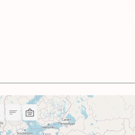
 IP-R255-264, что можно печатать
подходит для печати фотографий студийного ка
 продукции премиального класса. Это отличны
о, календарей и т.д.
а профессионалами для профессионалов. Благо
 максимальный живой вид.
ofi
 водорастворимыми и пигментными чернилами.