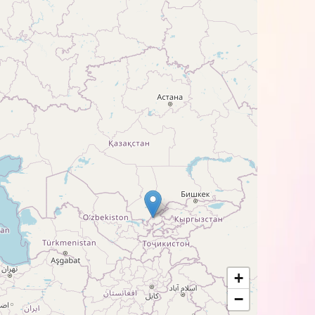
.
отобумаге BARVA Profi, рекомендуем
+
−