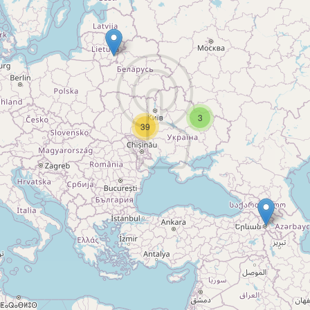
ечатающих устройствах любой торговой марки
и преимуществами печати на суперглянцевой ф
3
39