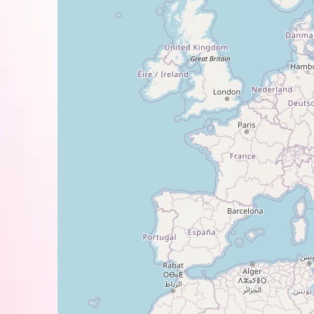
Можно печатать на струйных п
Для того, чтобы вы насладились всем
использовать ее вместе со
струйными чернилами BARVA
.