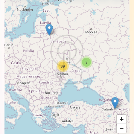
3
39
+
−