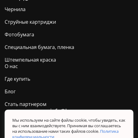
Чернила
Струйные картриджи
Фотобумага
Специальная бумага, пленка
Штемпельная краска
О нас
Где купить
Блог
Стать партнером
info@barva.ua
0 800 509 278
Техподдержка ТМ BARVA
Мы используем на сайте файлы cookie, чтобы увидеть, как
вы с ним взаимодействуете. Принимая вы соглашаетесь
Политика конфиденциальности
на использование нами таких файлов cookie.
Политика
Правила использования сайта
конфиденциальности