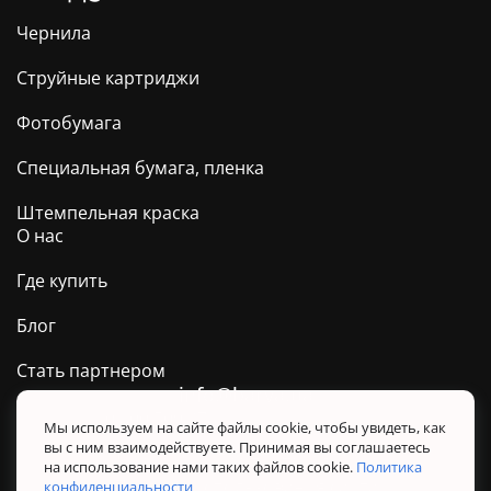
Чернила
Струйные картриджи
Фотобумага
Специальная бумага, пленка
Штемпельная краска
О нас
Где купить
Блог
Стать партнером
info@barva.ua
0 800 509 278
Техподдержка ТМ BARVA
Мы используем на сайте файлы cookie, чтобы увидеть, как
вы с ним взаимодействуете. Принимая вы соглашаетесь
Политика конфиденциальности
на использование нами таких файлов cookie.
Политика
Правила использования сайта
конфиденциальности