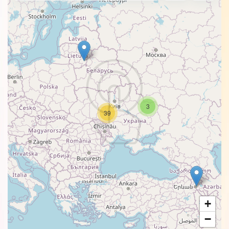
3
39
+
−