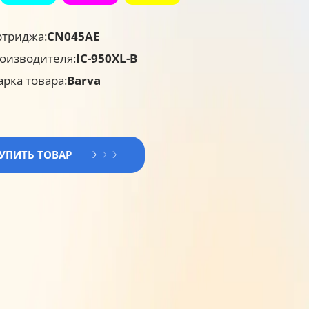
ртриджа:
CN045AE
оизводителя:
IC-950XL-B
арка товара:
Barva
КУПИТЬ ТОВАР