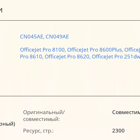
И
CN045AE,
CN049AE
OfficeJet Pro 8100,
OfficeJet Pro 8600Plus,
Office
Pro 8610,
OfficeJet Pro 8620,
OfficeJet Pro 251d
Оригинальный/
Совмести
совместимый:
ерный)
Ресурс, стр.:
2300