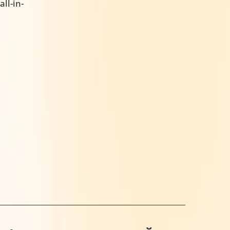
ll-in-
1