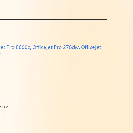
Jet Pro 8600с,
OfficeJet Pro 276dw,
OfficeJet
w
мый