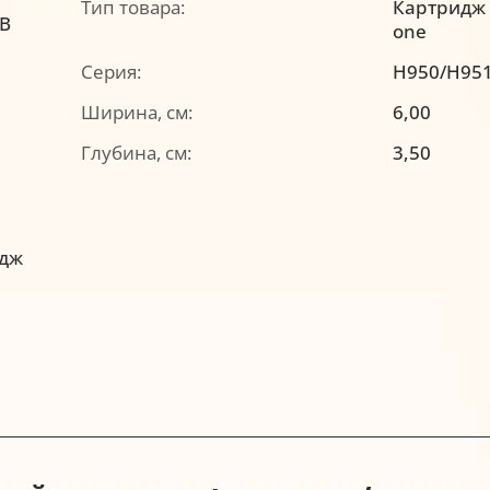
Тип товара:
Картридж a
-B
one
Серия:
H950/H95
Ширина, см:
6,00
Глубина, см:
3,50
идж