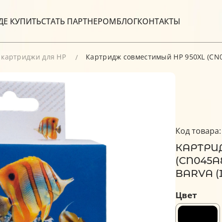
ДЕ КУПИТЬ
СТАТЬ ПАРТНЕРОМ
БЛОГ
КОНТАКТЫ
 картриджи для HP
Картридж совместимый HP 950XL (CN04
Код товара:
КАРТРИ
(CN045A
BARVA (I
Цвет