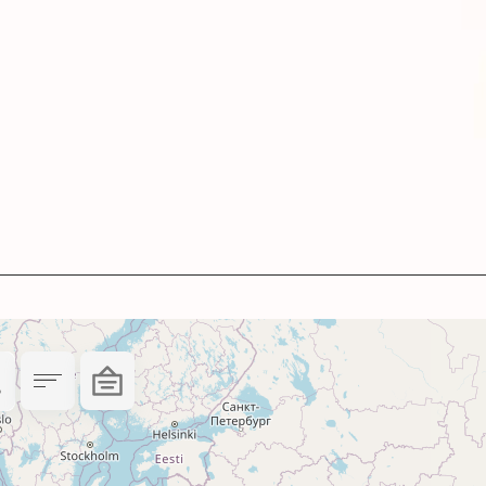
подходит для печати:
ьбомов.
сокого разрешения.
роверьте совместимость картриджа с печатаю
 и обеспечат вам удовольствие от каждого отпе