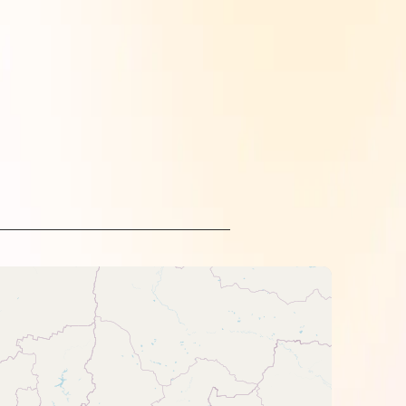
щим устройством HP.
чатка.