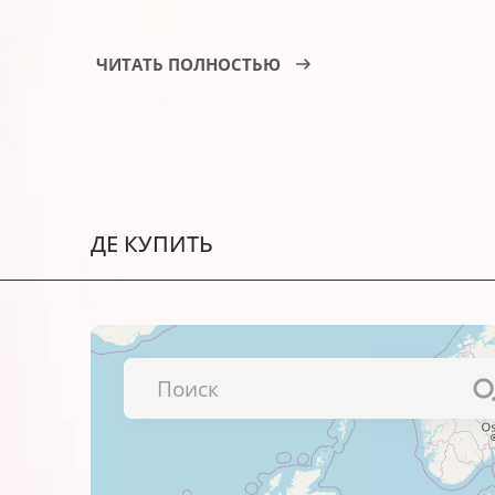
Картридж струйный BARVA IC-950XL-B 
ЧИТАТЬ ПОЛНОСТЬЮ
Иллюстраций, портфолио и ал
Фотографий и изображений вы
Текстов и презентаций.
Рекламных материалов и т.д.
ДЕ КУПИТЬ
Важно!
Перед использованием обязательно п
Рекомендуем также
фотобумагу BARVA
– вместе они работают гораздо лучше