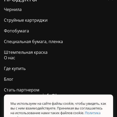
Чернила
Струйные картриджи
Фотобумага
Специальная бумага, пленка
Штемпельная краска
О нас
Где купить
Блог
Стать партнером
info@barva.ua
0 800 509 278
Техподдержка ТМ BARVA
Мы используем на сайте файлы cookie, чтобы увидеть, как
вы с ним взаимодействуете. Принимая вы соглашаетесь
Политика конфиденциальности
на использование нами таких файлов cookie.
Политика