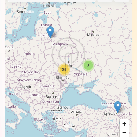
3
39
+
−