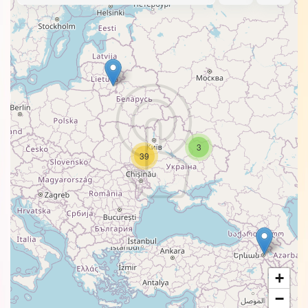
3
39
+
−