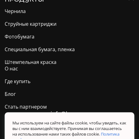
Чернила
Струйные картриджи
Фотобумага
Специальная бумага, пленка
Штемпельная краска
О нас
Где купить
Блог
Стать партнером
info@barva.ua
0 800 509 278
Техподдержка ТМ BARVA
Мы используем на сайте файлы cookie, чтобы увидеть, как
вы с ним взаимодействуете. Принимая вы соглашаетесь
Политика конфиденциальности
на использование нами таких файлов cookie.
Политика