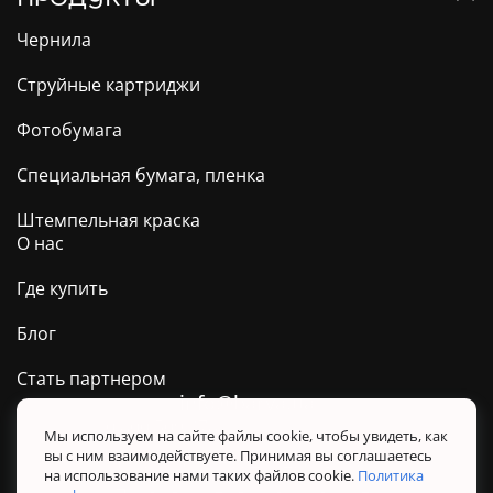
Чернила
Струйные картриджи
Фотобумага
Специальная бумага, пленка
Штемпельная краска
О нас
Где купить
Блог
Стать партнером
info@barva.ua
0 800 509 278
Техподдержка ТМ BARVA
Мы используем на сайте файлы cookie, чтобы увидеть, как
вы с ним взаимодействуете. Принимая вы соглашаетесь
Политика конфиденциальности
на использование нами таких файлов cookie.
Политика