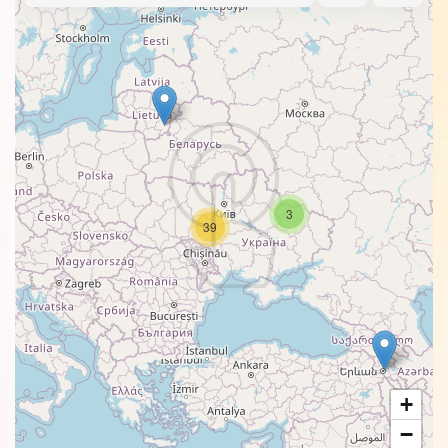
3
39
+
−