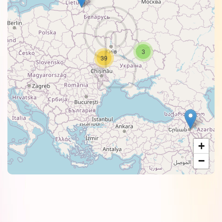
3
39
+
−