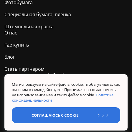
Фотобумага
Специальная бумага, пленка
Штемпельная краска
О нас
Где купить
Блог
Стать партнером
info@barva.ua
0 800 509 278
Техподдержка ТМ BARVA
Мы используем на сайте файлы cookie, чтобы увидеть, как
вы с ним взаимодействуете. Принимая вы соглашаетесь
Политика конфиденциальности
на использование нами таких файлов cookie.
Политика
Правила использования сайта
конфиденциальности
Sitemap
СОГЛАШАЮСЬ С COOKIE
@ Все права защищены. BARVA 2026