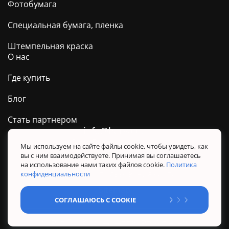
Фотобумага
Специальная бумага, пленка
Штемпельная краска
О нас
Где купить
Блог
Стать партнером
info@barva.ua
0 800 509 278
Техподдержка ТМ BARVA
Мы используем на сайте файлы cookie, чтобы увидеть, как
вы с ним взаимодействуете. Принимая вы соглашаетесь
Политика конфиденциальности
на использование нами таких файлов cookie.
Политика
Правила использования сайта
конфиденциальности
Sitemap
СОГЛАШАЮСЬ С COOKIE
@ Все права защищены. BARVA 2026