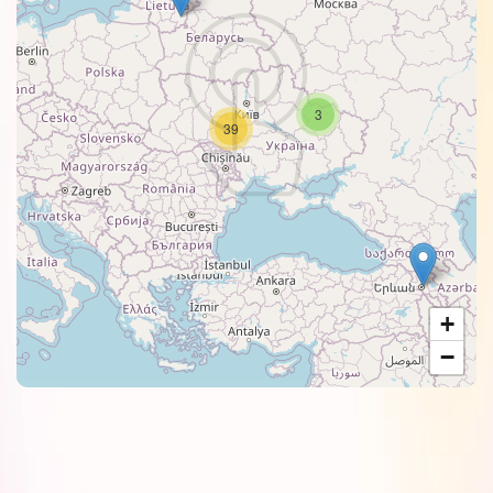
3
39
+
−