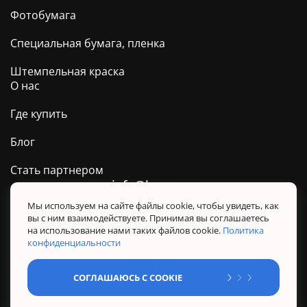
Фотобумага
Специальная бумага, пленка
Штемпельная краска
О нас
Где купить
Блог
Стать партнером
info@barva.ua
0 800 509 278
Техподдержка ТМ BARVA
Мы используем на сайте файлы cookie, чтобы увидеть, как
вы с ним взаимодействуете. Принимая вы соглашаетесь
Политика конфиденциальности
на использование нами таких файлов cookie.
Политика
Правила использования сайта
конфиденциальности
Sitemap
СОГЛАШАЮСЬ С COOKIE
@ Все права защищены. BARVA 2026