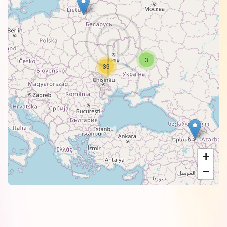
3
39
+
−