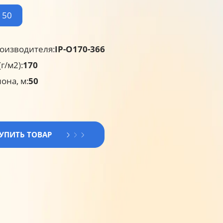
50
оизводителя:
IP-O170-366
г/м2):
170
она, м:
50
КУПИТЬ ТОВАР