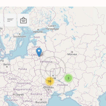
бражения
хность, подходящую для глажки.
10 минут и выключите функцию пара. Рекоменду
слой и положите его на хорошо выглаженное и
й бумагой, которая идет в комплекте.
ть термотрансфера нагревается равномерно и 
пока изображение не приклеится к ткани.
3
39
ти не раньше, чем через 24 часа после нанесе