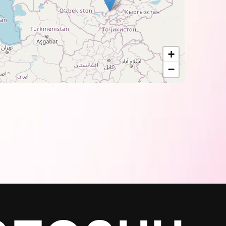
нанку.
й выворачивая изделие наизнанку.
тв.
+
−
трансферную бумагу BARVA вместе со