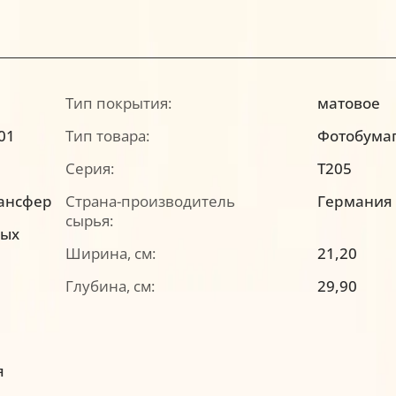
Тип покрытия:
матовое
T01
Тип товара:
Фотобума
Серия:
T205
ансфер
Страна-производитель
Германия
сырья:
ных
Ширина, см:
21,20
Глубина, см:
29,90
я