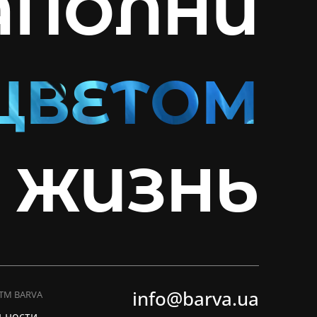
АПОЛНИ
ЖИЗНЬ
info@barva.ua
 ТМ BARVA
ьности