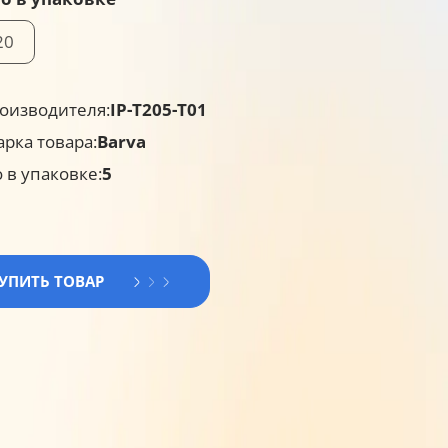
20
оизводителя:
IP-T205-T01
арка товара:
Barva
 в упаковке:
5
КУПИТЬ ТОВАР