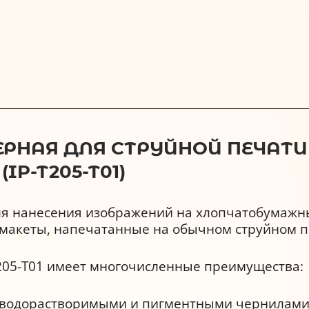
АЯ ДЛЯ СТРУЙНОЙ ПЕЧАТИ 190
IP-T205-T01)
ля нанесения изображений на хлопчатобумажны
т макеты, напечатанные на обычном струйном 
205-T01 имеет многочисленные преимущества:
с водорастворимыми и пигментными чернилами