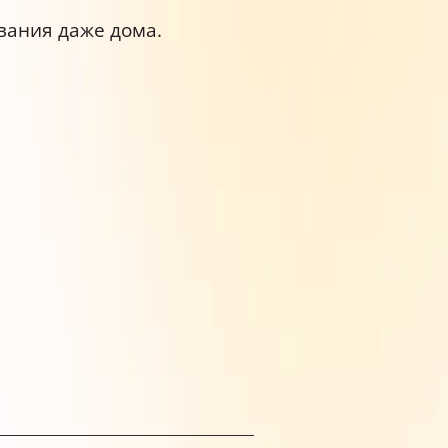
вания даже дома.
е.
лоем.
ожно. При отсутствии такого
ение 15 минут. Но сначала
ильности размеров и цветопередачи.