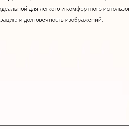
идеальной для легкого и комфортного использо
изацию и долговечность изображений.
 типа Термотрансфер
 изображений BARVA в прохладном и сухом мест
на рабочую сторону, покрытую специальным с
 тип носителя "Transfer Paper", если это возм
per" и самое высокое качество печати.
ражения дайте ему полностью высохнуть в теч
ражение на обычной бумаге для проверки прав