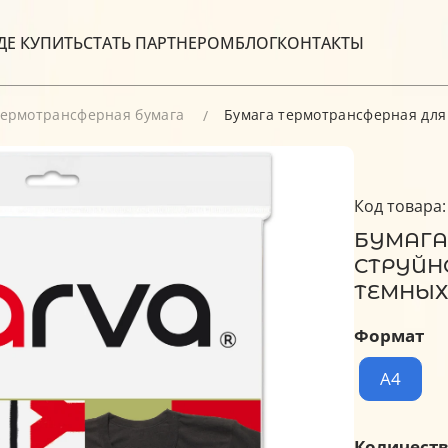
ДЕ КУПИТЬ
СТАТЬ ПАРТНЕРОМ
БЛОГ
КОНТАКТЫ
ермотрансферная бумага
Бумага термотрансферная для с
Код товара:
БУМАГА
СТРУЙНОЙ
ТЕМНЫХ 
Формат
A4
Количеств