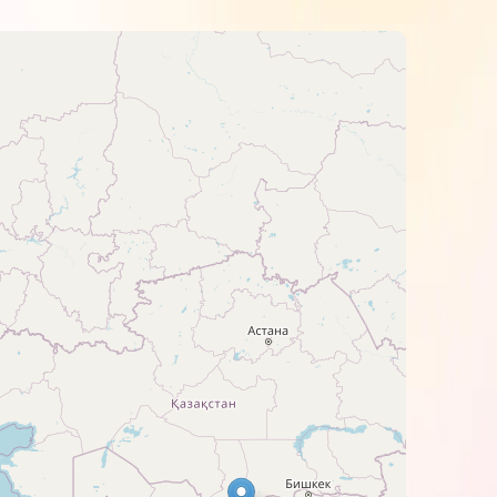
емая температура: 165°С.
зделие изображением вверх.
прижмите как можно сильнее утюгом.
ния изображения.