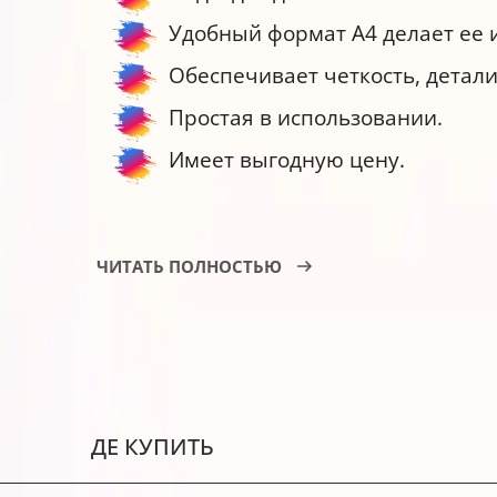
Удобный формат A4 делает ее 
Обеспечивает четкость, детал
Простая в использовании.
Имеет выгодную цену.
Рекомендации по печати на бумаге
ЧИТАТЬ ПОЛНОСТЬЮ
Храните бумагу для нанесения
Наносите изображение только 
В настройках принтера выберите
параметра выберите "Normal Pa
ДЕ КУПИТЬ
Перед началом нанесения изоб
рекомендуем напечатать изоб