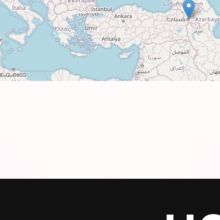
ещей, перед стиркой выворачивая изделие наиз
температуре воды не выше 40°C, перед стирко
ливателей и других агрессивных моющих средс
и избегайте автоматической сушки.
атной стороны при средней температуре.
го качества рекомендуем использовать термо