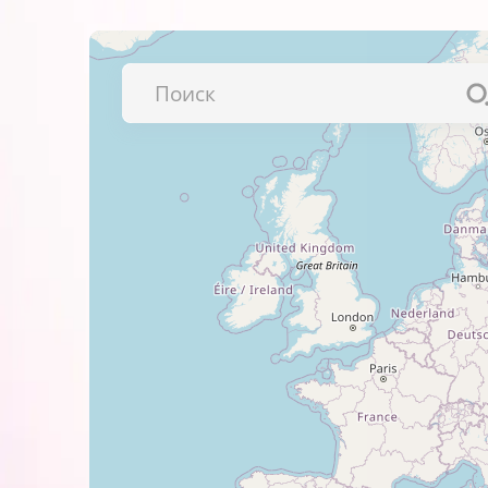
Последовательность нанесения изо
Подготовьте устойчивую повер
Разогрейте утюг в течение 5-
Аккуратно отделите защитный 
Накройте изображение защитно
Убедитесь, что вся поверхнос
Гладьте в течение 25 секунд, 
Уход за вещами с термотрансфером
Первую стирку следует провес