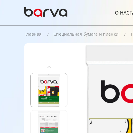
О НАС
Г
Главная
Специальная бумага и пленки
Т