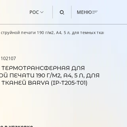
РОС
МЕНЮ
труйной печати 190 г/м2, А4, 5 л, для темных тканей Barva (I
ЧЕРНИЛА ДЛЯ CANON
ЧЕРНИЛА ДЛЯ HP
 102107
ЧЕРНИЛА ДЛЯ EPSON
 ТЕРМОТРАНСФЕРНАЯ ДЛЯ
ЧЕРНИЛА ДЛЯ BROTHER
 ПЕЧАТИ 190 Г/М2, А4, 5 Л, ДЛЯ
ТКАНЕЙ BARVA (IP-T205-T01)
ЖИДКОСТЬ ДЛЯ ПРОМЫВКИ
о в упаковке