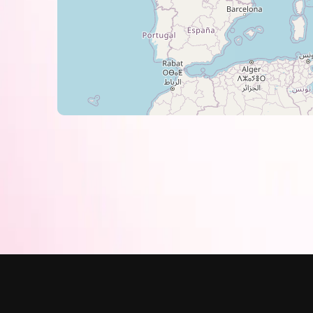
Стирать отдельно от других в
Можно стирать в машинке при 
Избегайте использования отбе
Не отправляйте на химчистку 
Утюжьте изделие только с обр
Для получения изображений наилучше
струйными чернилами
BARVA
.